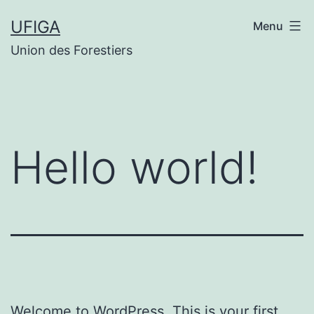
Aller
UFIGA
Menu
au
Union des Forestiers
contenu
Hello world!
Welcome to WordPress. This is your first